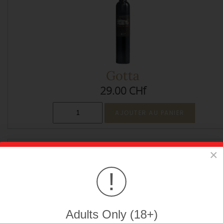
Gotta
29.00 CHf
×
!
Adults Only (18+)