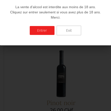
La vente d'alcool est interdite aux moins de 18 ans.
Cliquez sur entrer seulement si vous avez plus de 18 ans.
Gamay
Merci.
24.00 CHf
Entrer
Exit
Pinot noir
26.00 CHf