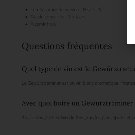
Température de service : 10 à 12°C
Garde conseillée : 3 à 4 ans
À servir frais
Questions fréquentes
Quel type de vin est le Gewürztrami
Le Gewürztraminer est un vin blanc aromatique, intense
Avec quoi boire un Gewürztraminer 
Il accompagne très bien le foie gras, les plats épicés et 