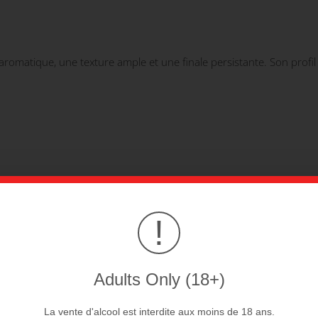
romatique, une texture ample et une finale persistante. Son profil e
!
 des dégustations expressives.
Adults Only (18+)
La vente d'alcool est interdite aux moins de 18 ans.