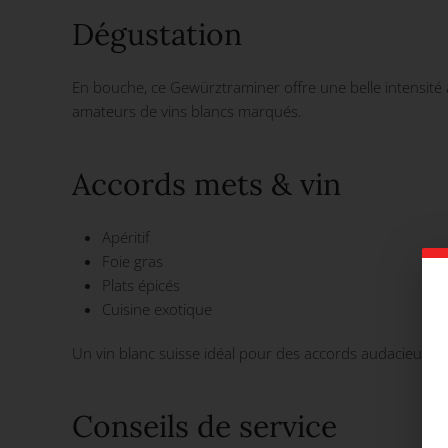
Dégustation
En bouche, ce Gewürztraminer offre une belle intensité a
amateurs de vins blancs marqués.
Accords mets & vin
Apéritif
Foie gras
Plats épicés
Cuisine exotique
Un vin blanc suisse idéal pour des accords audacieux et
Conseils de service