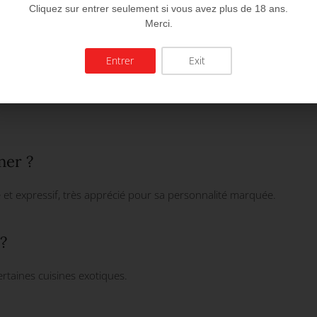
Cliquez sur entrer seulement si vous avez plus de 18 ans.
Merci.
Entrer
Exit
ner ?
 et expressif, très apprécié pour sa personnalité marquée.
?
certaines cuisines exotiques.