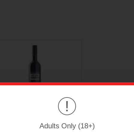
!
Gamay
14.00 CHf
Adults Only (18+)
CHOIX DES OPTIONS