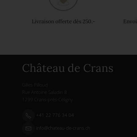
Livraison offerte dès 250.-
Envoi
Château de Crans
Gilles Pilloud
Rue Antoine Saladin 8
1299 Crans-près-Céligny
+41 22 776 34 04
info@chateau-de-crans.ch