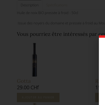
Description
Spécifications
Huile de noix BIO pressée à froid - 50cl
Issue des noyers du domaine et pressée à froid au Mouli
Vous pourriez être intéressés par ce
Gotta
Rais
29.00 CHf
15.0
AJOUTER AU PANIER
AJ