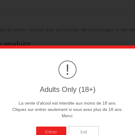
n de Sévery. Ajoutée avec parcimonie, elle accompagne à merveille 
s produits:
!
Adults Only (18+)
inée
Huile de colza
La vente d'alcool est interdite aux moins de 18 ans.
Cliquez sur entrer seulement si vous avez plus de 18 ans.
0 CHf
13.00 CHf
Merci.
OUTER AU PANIER
AJOUTER AU PANIE
Entrer
Exit