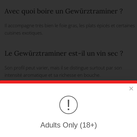
Avec quoi boire un Gewürztraminer ?
Il accompagne très bien le foie gras, les plats épicés et certaines
cuisines exotiques.
Le Gewürztraminer est-il un vin sec ?
Son profil peut varier, mais il se distingue surtout par son
intensité aromatique et sa richesse en bouche.
×
Commandez votre Gewürztraminer du Château de Crans dès
maintenant et profitez de la livraison offerte dès CHF 250.–.
!
Vous pourriez être intéressés par ces
produits:
Adults Only (18+)