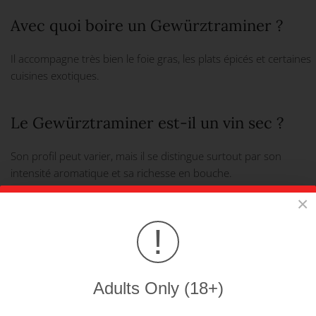
Avec quoi boire un Gewürztraminer ?
Il accompagne très bien le foie gras, les plats épicés et certaines
cuisines exotiques.
Le Gewürztraminer est-il un vin sec ?
Son profil peut varier, mais il se distingue surtout par son
intensité aromatique et sa richesse en bouche.
×
Commandez votre Gewürztraminer du Château de Crans dès
maintenant et profitez de la livraison offerte dès CHF 250.–.
!
Vous pourriez être intéressés par ces
produits:
Adults Only (18+)