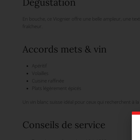
Dégustation
En bouche, ce Viognier offre une belle ampleur, une tex
fraîcheur.
Accords mets & vin
Apéritif
Volailles
Cuisine raffinée
Plats légèrement épicés
Un vin blanc suisse idéal pour ceux qui recherchent à l
Conseils de service