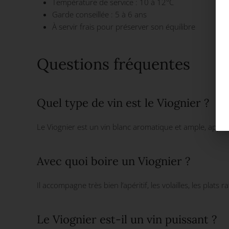
Température de service : 10 à 12°C
Garde conseillée : 5 à 6 ans
À servir frais pour préserver son équilibre
Questions fréquentes
Quel type de vin est le Viognier ?
Le Viognier est un vin blanc aromatique et ample, appré
Avec quoi boire un Viognier ?
Il accompagne très bien l’apéritif, les volailles, les plats
Le Viognier est-il un vin puissant ?