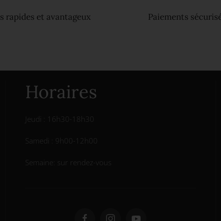
s rapides et avantageux
Paiements sécuris
Horaires
Jeudi : 16h30-18h30
Samedi : 9h00-12h00
Semaine: sur rendez-vous