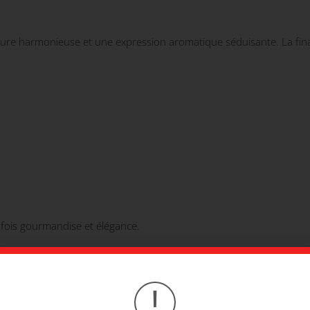
ture harmonieuse et une expression aromatique séduisante. La finale
a fois gourmandise et élégance.
!