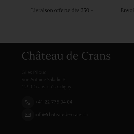
Livraison offerte dès 250.-
Envoi
Château de Crans
Gilles Pilloud
Rue Antoine Saladin 8
1299 Crans-près-Céligny
+41 22 776 34 04
info@chateau-de-crans.ch