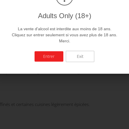
Adults Only (18+)
La vente d'alcool est interdite aux moins de 18 ans.
Cliquez sur entrer seulement si vous avez plus de 18 ans.
Merci.
Entrer
Exit
cié pour sa texture généreuse et son élégance.
 raffinés et certaines cuisines légèrement épicées.