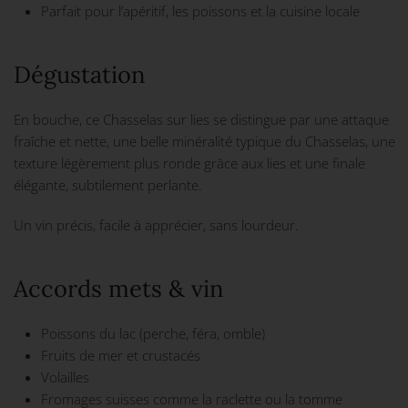
Parfait pour l’apéritif, les poissons et la cuisine locale
Dégustation
En bouche, ce Chasselas sur lies se distingue par une attaque
fraîche et nette, une belle minéralité typique du Chasselas, une
texture légèrement plus ronde grâce aux lies et une finale
élégante, subtilement perlante.
Un vin précis, facile à apprécier, sans lourdeur.
Accords mets & vin
Poissons du lac (perche, féra, omble)
Fruits de mer et crustacés
Volailles
Fromages suisses comme la raclette ou la tomme