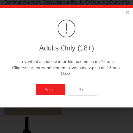
Commandez votre Chasselas sur lies du Château de Crans dès
maintenant et profitez de la livraison offerte dès 250 CHF
×
Vous pourriez être intéressés par ces
!
produits:
Adults Only (18+)
La vente d'alcool est interdite aux moins de 18 ans.
Cliquez sur entrer seulement si vous avez plus de 18 ans.
Merci.
Entrer
Exit
Chasselas
12.00 CHf
CHOISIR LES OPTIONS