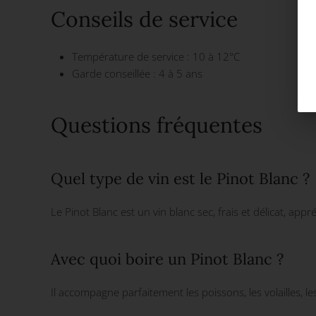
Conseils de service
Température de service : 10 à 12°C
Garde conseillée : 4 à 5 ans
Questions fréquentes
Quel type de vin est le Pinot Blanc ?
Le Pinot Blanc est un vin blanc sec, frais et délicat, appr
Avec quoi boire un Pinot Blanc ?
Il accompagne parfaitement les poissons, les volailles, les 