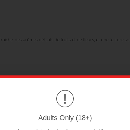
îche, des arômes délicats de fruits et de fleurs, et une texture soup
!
out en finesse.
Adults Only (18+)