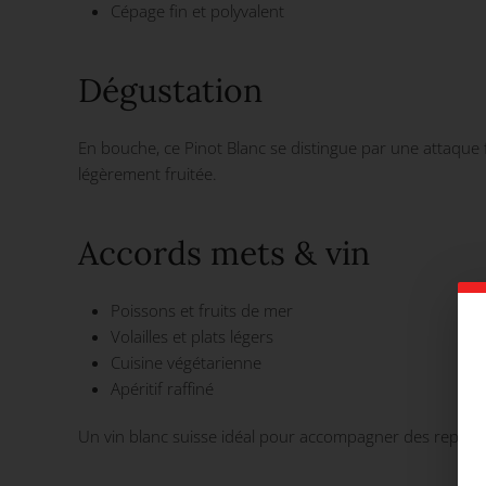
Cépage fin et polyvalent
Dégustation
En bouche, ce Pinot Blanc se distingue par une attaque fra
légèrement fruitée.
Accords mets & vin
Poissons et fruits de mer
Volailles et plats légers
Cuisine végétarienne
Apéritif raffiné
Un vin blanc suisse idéal pour accompagner des repas t