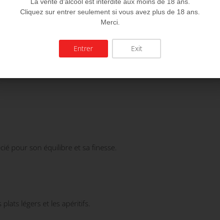
La vente d'alcool est interdite aux moins de 18 ans.
Cliquez sur entrer seulement si vous avez plus de 18 ans.
Merci.
Entrer
Exit
écié pour son équilibre et sa finesse.
plats légers et les apéritifs.