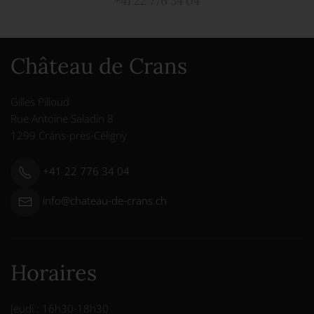
+41 22 776 34 04
Château de Crans
Gilles Pilloud
Rue Antoine Saladin 8
1299 Crans-près-Céligny
+41 22 776 34 04
info@chateau-de-crans.ch
Horaires
Jeudi : 16h30-18h30