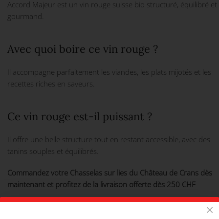
Accord Majeur est un vin rouge suisse bio structuré, équilibré et
gourmand.
Avec quoi boire ce vin rouge ?
Il accompagne parfaitement les viandes, les plats mijotés et les
recettes riches en saveurs.
Ce vin rouge est-il puissant ?
Il offre une belle structure tout en restant accessible, avec des
tanins souples et équilibrés.
Commandez votre Chasselas sur lies du Château de Crans dès
maintenant et profitez de la livraison offerte dès 250 CHF
Vous pourriez être intéressés par ces
×