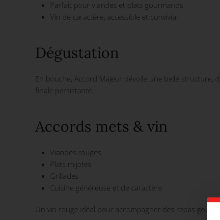
Parfait pour viandes et plats gourmands
Vin de caractère, accessible et convivial
Dégustation
En bouche, Accord Majeur dévoile une belle structure, d
finale persistante.
Accords mets & vin
Viandes rouges
Plats mijotés
Grillades
Cuisine généreuse et de caractère
Un vin rouge idéal pour accompagner des repas gourm