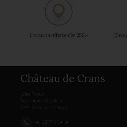
Livraison offerte dès 250.-
Envoi
Château de Crans
Gilles Pilloud
Rue Antoine Saladin 8
1299 Crans-près-Céligny
+41 22 776 34 04