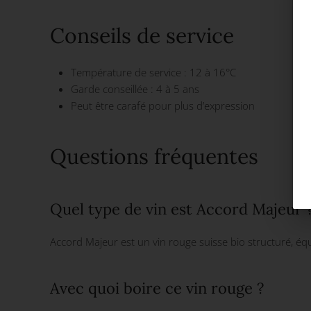
Conseils de service
Température de service : 12 à 16°C
Garde conseillée : 4 à 5 ans
Peut être carafé pour plus d’expression
Questions fréquentes
Quel type de vin est Accord Majeur 
Accord Majeur est un vin rouge suisse bio structuré, éq
Avec quoi boire ce vin rouge ?