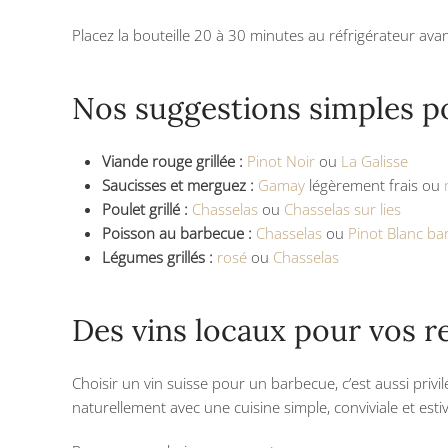
Placez la bouteille 20 à 30 minutes au réfrigérateur avant
Nos suggestions simples p
Viande rouge grillée :
Pinot Noir
ou
La Galisse
Saucisses et merguez :
Gamay
légèrement frais ou
Poulet grillé :
Chasselas
ou
Chasselas sur lies
Poisson au barbecue :
Chasselas
ou
Pinot Blanc ba
Légumes grillés :
rosé
ou
Chasselas
Des vins locaux pour vos r
Choisir un vin suisse pour un barbecue, c’est aussi privil
naturellement avec une cuisine simple, conviviale et estiv