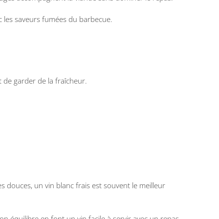
vec les saveurs fumées du barbecue.
 de garder de la fraîcheur.
 douces, un vin blanc frais est souvent le meilleur
n équilibre en font un vin facile à servir avec un repas