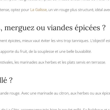
ntense, optez pour
La Galisse
, un vin rouge plus structuré, idéal a
s, merguez ou viandes épicées ?
t épicées, mieux vaut éviter les vins trop tanniques. L’objectif est
 apporte du fruit, de la souplesse et une belle buvabilité.
estivales, les marinades aux herbes et les plats servis en terrasse.
lé ?
iande rouge. Avec une marinade au citron, aux herbes ou aux épices
e La Côte, accompagne très bien le poulet grillé. Sa fraîcheur et so