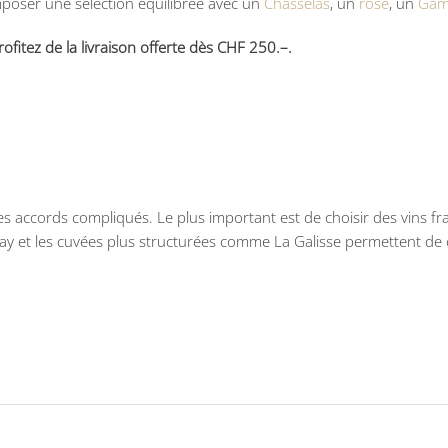
poser une sélection équilibrée avec un
Chasselas
, un
rosé
, un
Gam
itez de la livraison offerte dès CHF 250.–.
s accords compliqués. Le plus important est de choisir des vins fra
may et les cuvées plus structurées comme La Galisse permettent de c