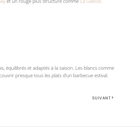
ay
et un rouge plus structuré comme
La Galisse
.
is, équilibrés et adaptés à la saison. Les blancs comme
ouvrir presque tous les plats d’un barbecue estival.
SUIVANT