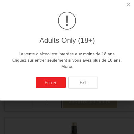
×
!
Adults Only (18+)
La vente d'alcool est interdite aux moins de 18 ans.
Cliquez sur entrer seulement si vous avez plus de 18 ans.
Merci.
Huile de colza
Entrer
Exit
13.00 CHf