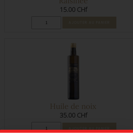
Raisinée
15.00 CHf
Huile de noix
35.00 CHf