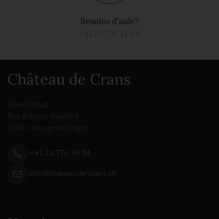
Besoins d'aide?
+41 22 776 34 04
Château de Crans
Gilles Pilloud
Rue Antoine Saladin 8
1299 Crans-près-Céligny
+41 22 776 34 04
info@chateau-de-crans.ch