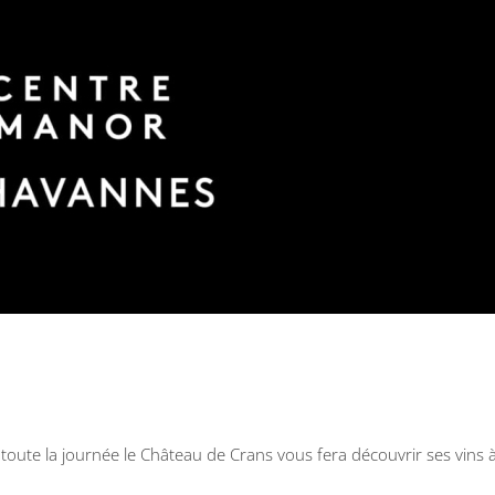
 toute la journée le Château de Crans vous fera découvrir ses vins