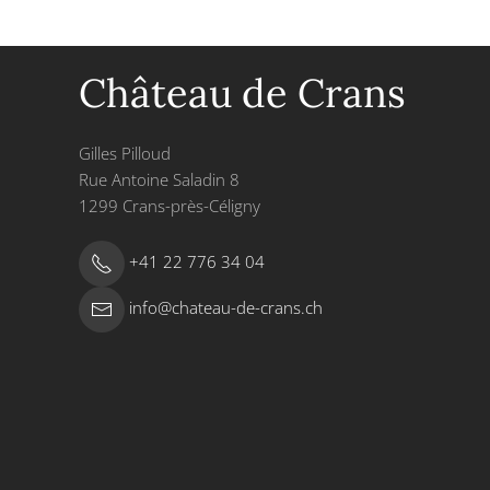
Château de Crans
Gilles Pilloud
Rue Antoine Saladin 8
1299 Crans-près-Céligny
+41 22 776 34 04
info@chateau-de-crans.ch