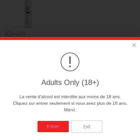
Kirsch
35.00 CHf
×
AJOUTER AU PANIER
!
Adults Only (18+)
La vente d'alcool est interdite aux moins de 18 ans.
Cliquez sur entrer seulement si vous avez plus de 18 ans.
Merci.
Raisinée
15.00 CHf
Entrer
Exit
AJOUTER AU PANIER