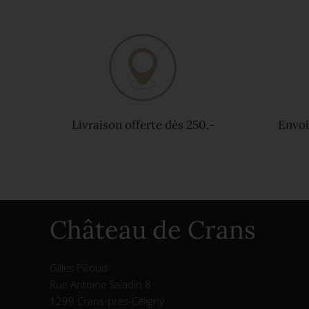
Livraison offerte dès 250.-
Envoi
Château de Crans
Gilles Pilloud
Rue Antoine Saladin 8
1299 Crans-près-Céligny