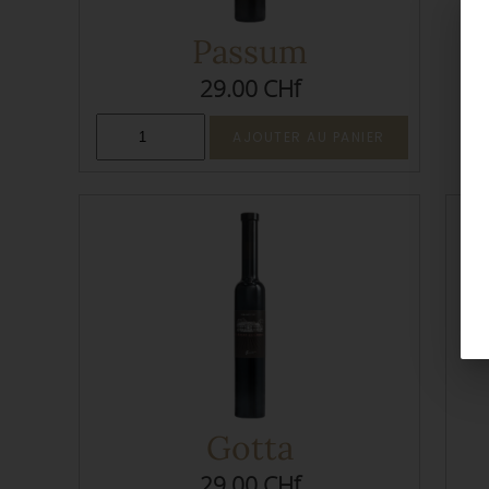
Passum
29.00 CHf
Gotta
29.00 CHf