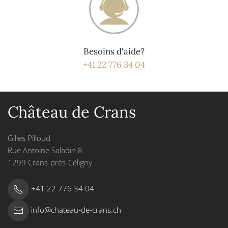
Besoins d'aide?
+41 22 776 34 04
Château de Crans
Gilles Pilloud
Rue Antoine Saladin 8
1299 Crans-près-Céligny
+41 22 776 34 04
info@chateau-de-crans.ch