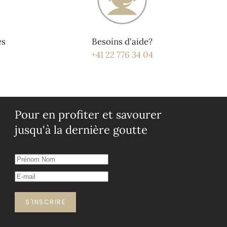
és
Besoins d'aide?
+41 22 776 34 04
Pour en profiter et savourer
jusqu'à la dernière goutte
S'INSCRIRE