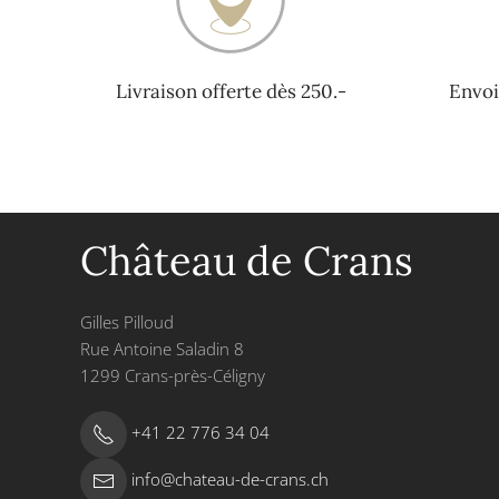
Livraison offerte dès 250.-
Envoi
Château de Crans
Gilles Pilloud
Rue Antoine Saladin 8
1299 Crans-près-Céligny
+41 22 776 34 04
info@chateau-de-crans.ch