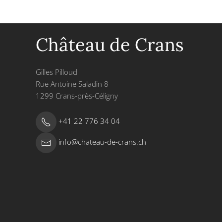
Château de Crans
Gilles Pilloud
Rue Antoine Saladin 8
1299 Crans-près-Céligny
+41 22 776 34 04
info@chateau-de-crans.ch