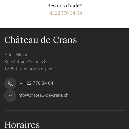
Besoins d'aide?
+41 22 776 34 04
Château de Crans
Gilles Pilloud
Rue Antoine Saladin 8
1299 Crans-près-Céligny
+41 22 776 34 04
info@chateau-de-crans.ch
Horaires