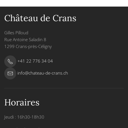
Château de Crans
Gilles Pilloud
Rue Antoine Saladin 8
1299 Crans-près-Céligny
+41 22 776 34 04
info@chateau-de-crans.ch
Horaires
Jeudi : 16h30-18h30