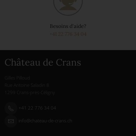
Besoins d'aide?
+41 22 776 34 04
Château de Crans
Gilles Pilloud
Rue Antoine Saladin 8
1299 Crans-près-Céligny
+41 22 776 34 04
info@chateau-de-crans.ch