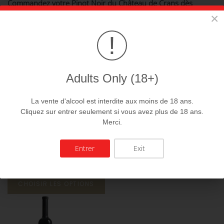
Commandez votre Pinot Noir du Château de Crans dès
maintenant et profitez de la livraison offerte dès CHF 250.–.
×
!
Vous pourriez être intéressés par ces
produits:
Adults Only (18+)
La vente d'alcool est interdite aux moins de 18 ans.
Cliquez sur entrer seulement si vous avez plus de 18 ans.
Merci.
Entrer
Exit
Pinot noir
26.00 CHf
CHOISIR LES OPTIONS