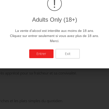
!
Adults Only (18+)
La vente d'alcool est interdite aux moins de 18 ans.
Cliquez sur entrer seulement si vous avez plus de 18 ans.
Merci.
Entrer
Exit
ès apprécié pour sa fraîcheur et sa convivialité.
nches et les plats simples du quotidien.