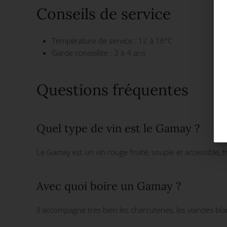
Conseils de service
Température de service : 12 à 16°C
Garde conseillée : 3 à 4 ans
Questions fréquentes
Quel type de vin est le Gamay ?
Le Gamay est un vin rouge fruité, souple et accessible, tr
Avec quoi boire un Gamay ?
Il accompagne très bien les charcuteries, les viandes bla