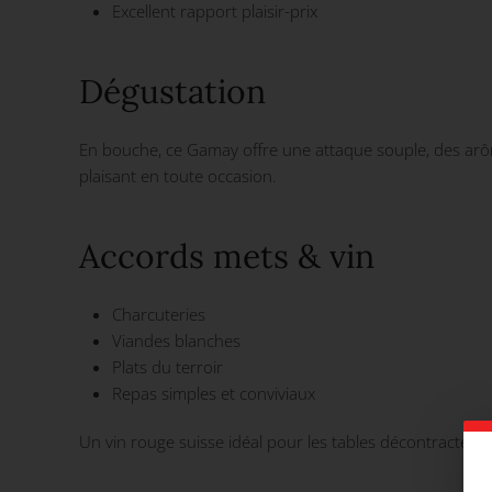
Excellent rapport plaisir-prix
Dégustation
En bouche, ce Gamay offre une attaque souple, des arôme
plaisant en toute occasion.
Accords mets & vin
Charcuteries
Viandes blanches
Plats du terroir
Repas simples et conviviaux
Un vin rouge suisse idéal pour les tables décontractées e