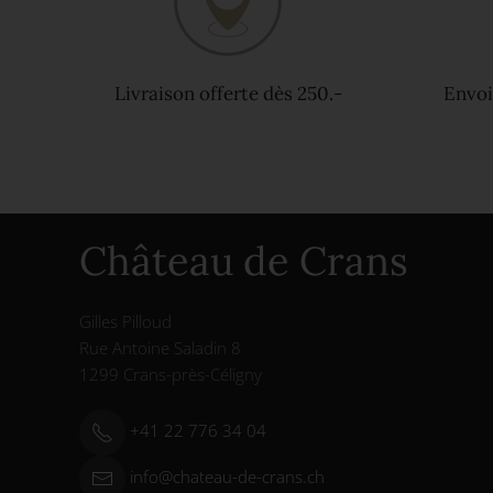
Livraison offerte dès 250.-
Envoi
Château de Crans
Gilles Pilloud
Rue Antoine Saladin 8
1299 Crans-près-Céligny
+41 22 776 34 04
info@chateau-de-crans.ch