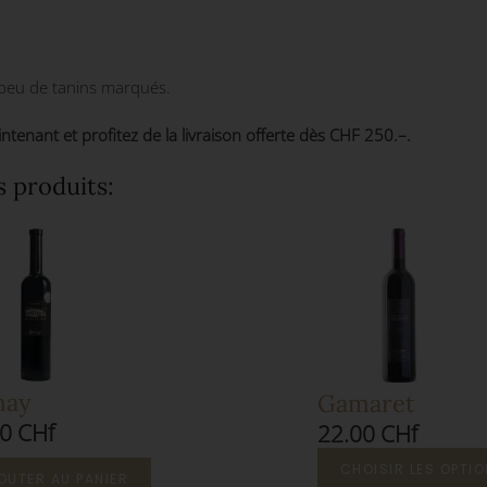
c peu de tanins marqués.
ant et profitez de la livraison offerte dès CHF 250.–.
s produits:
may
Gamaret
0 CHf
22.00 CHf
CHOISIR LES OPTI
OUTER AU PANIER