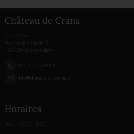
Château de Crans
Gilles Pilloud
Rue Antoine Saladin 8
1299 Crans-près-Céligny
+41 22 776 34 04
info@chateau-de-crans.ch
Horaires
Jeudi : 16h30-18h30