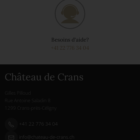
Besoins d'aide?
+41 22 776 34 04
Château de Crans
Gilles Pilloud
Rue Antoine Saladin 8
1299 Crans-près-Céligny
+41 22 776 34 04
info@chateau-de-crans.ch