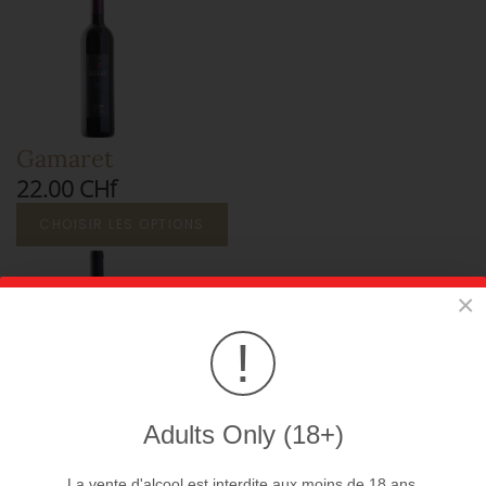
Gamaret
22.00 CHf
CHOISIR LES OPTIONS
×
!
Cabernet jura
Adults Only (18+)
30.00 CHf
La vente d'alcool est interdite aux moins de 18 ans.