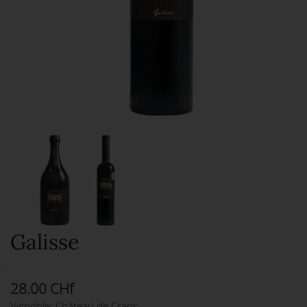
Galisse
28.00 CHf
Vignoble: Château de Crans